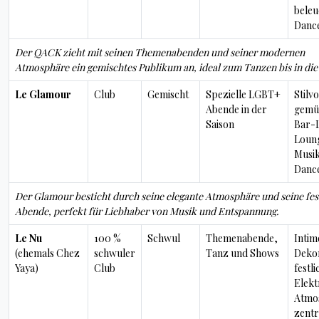
beleu
Danc
Der QACK zieht mit seinen Themenabenden und seiner modernen
Atmosphäre ein gemischtes Publikum an, ideal zum Tanzen bis in die
Le Glamour
Club
Gemischt
Spezielle LGBT+
Stilvo
Abende in der
gemüt
Saison
Bar-
Loun
Musi
Danc
Der Glamour besticht durch seine elegante Atmosphäre und seine fes
Abende, perfekt für Liebhaber von Musik und Entspannung.
Le Nu
100 %
Schwul
Themenabende,
Intim
(ehemals Chez
schwuler
Tanz und Shows
Dekor
Yaya)
Club
festli
Elekt
Atmo
zentr