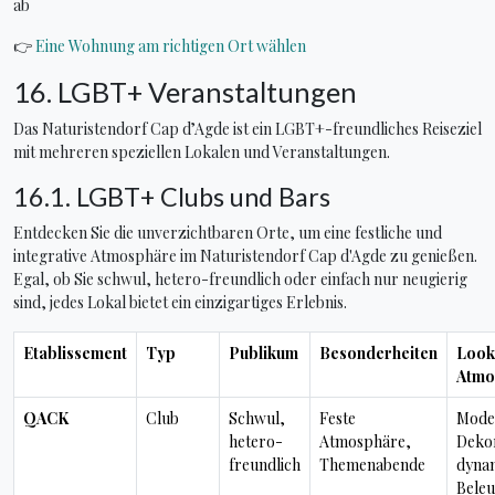
ab
👉
Eine Wohnung am richtigen Ort wählen
16. LGBT+ Veranstaltungen
Das Naturistendorf Cap d’Agde ist ein LGBT+-freundliches Reiseziel
mit mehreren speziellen Lokalen und Veranstaltungen.
16.1. LGBT+ Clubs und Bars
Entdecken Sie die unverzichtbaren Orte, um eine festliche und
integrative Atmosphäre im Naturistendorf Cap d'Agde zu genießen.
Egal, ob Sie schwul, hetero-freundlich oder einfach nur neugierig
sind, jedes Lokal bietet ein einzigartiges Erlebnis.
Etablissement
Typ
Publikum
Besonderheiten
Look
Atmo
QACK
Club
Schwul,
Feste
Mode
hetero-
Atmosphäre,
Dekor
freundlich
Themenabende
dyna
Beleu