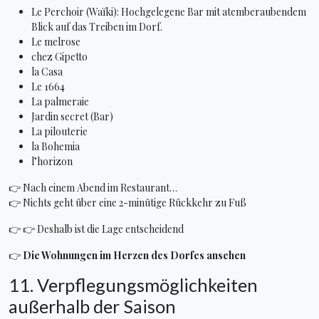
Le Perchoir (Waïki): Hochgelegene Bar mit atemberaubendem
Blick auf das Treiben im Dorf.
Le melrose
chez Gipetto
la Casa
Le 1664
La palmeraie
Jardin secret (Bar)
La pilouterie
la Bohemia
l’horizon
👉 Nach einem Abend im Restaurant…
👉 Nichts geht über eine 2-minütige Rückkehr zu Fuß
👉 👉 Deshalb ist die Lage entscheidend
👉
Die Wohnungen im Herzen des Dorfes ansehen
11. Verpflegungsmöglichkeiten
außerhalb der Saison