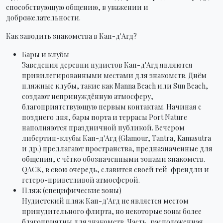
способствующую общению, в уважении и
доброжелательности.
Как заводить знакомства в Кап-д'Агд?
Бары и клубы
Заведения деревни нудистов Кап-д'Агд являются
привилегированными местами для знакомств. Днём
пляжные клубы, такие как Manna Beach или Sun Beach,
создают непринуждённую атмосферу,
благоприятствующую первым контактам. Начиная с
позднего дня, бары порта и террасы Port Nature
наполняются праздничной публикой. Вечером
либертин-клубы Кап-д'Агд (Glamour, Tantra, Kamasutra
и др.) предлагают пространства, предназначенные для
общения, с чётко обозначенными зонами знакомств.
QACK, в свою очередь, славится своей гей-френдли и
гетеро-приветливой атмосферой.
Пляж (специфические зоны)
Нудистский пляж Кап-д'Агд не является местом
принудительного флирта, но некоторые зоны более
благоприятны для знакомств. Часть, расположенная