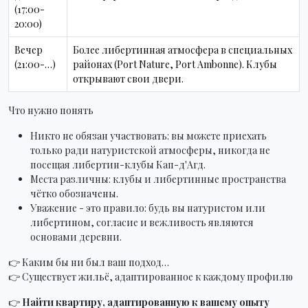
(17:00-
20:00)
Вечер
Более либертинная атмосфера в специальных
(21:00-…)
районах (Port Nature, Port Ambonne). Клубы
открывают свои двери.
Что нужно понять
Никто не обязан участвовать: вы можете приехать
только ради натуристской атмосферы, никогда не
посещая либертин-клубы Кап-д'Агд.
Места различны: клубы и либертинные пространства
чётко обозначены.
Уважение - это правило: будь вы натуристом или
либертином, согласие и вежливость являются
основами деревни.
👉 Каким бы ни был ваш подход…
👉 Существует жильё, адаптированное к каждому профилю
👉
Найти квартиру, адаптированную к вашему опыту