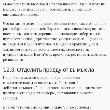
атмосфера удивляет своей естественностью. Здесь нагота ни
в коем случае не является провокацией. Она просто
вписывается в декор.
Что на самом деле обнаруживается на месте, так это большое
разнообразие профилей. Пары в поисках новых ощущений,
постоянные жители деревни, начинающие либертины и
путешественники, приехавшие "увидеть самим"… Деревня
не сводится к одной публике или одной практике. Днём
жизнь организуется вокруг простых удовольствий:
нудистский пляж Кап-д'Агд, прогулки, рестораны, моменты
релаксации.
12.3. Отделить правду от вымысла
Первое заблуждение: деревня предназначена
исключительно для опытных либертинов. В
действительности большая часть посетителей приезжает
прежде всего ради атмосферы, обстановки и чувства
свободы.
Другой устойчивый клише: нужно "соответствовать"