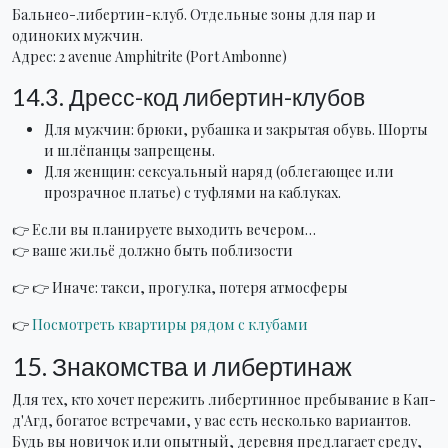
Бальнео-либертин-клуб. Отдельные зоны для пар и
одиноких мужчин.
Адрес: 2 avenue Amphitrite (Port Ambonne)
14.3. Дресс-код либертин-клубов
Для мужчин: брюки, рубашка и закрытая обувь. Шорты
и шлёпанцы запрещены.
Для женщин: сексуальный наряд (облегающее или
прозрачное платье) с туфлями на каблуках.
👉 Если вы планируете выходить вечером…
👉 ваше жильё должно быть поблизости
👉 👉 Иначе: такси, прогулка, потеря атмосферы
👉
Посмотреть квартиры рядом с клубами
15. Знакомства и либертинаж
Для тех, кто хочет пережить либертинное пребывание в Кап-
д'Агд, богатое встречами, у вас есть несколько вариантов.
Будь вы новичок или опытный, деревня предлагает среду,