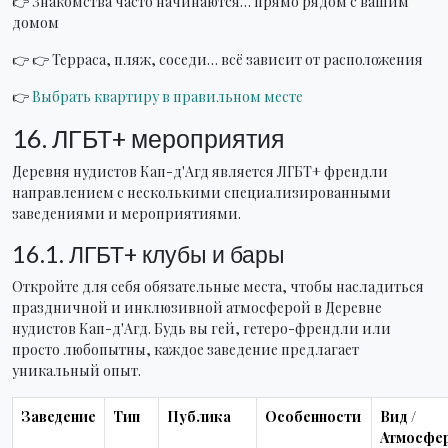
👉 Знакомства часто начинаются… прямо рядом с вашим
домом
👉 👉 Терраса, пляж, соседи… всё зависит от расположения
👉
Выбрать квартиру в правильном месте
16. ЛГБТ+ мероприятия
Деревня нудистов Кап-д'Агд является ЛГБТ+ френдли
направлением с несколькими специализированными
заведениями и мероприятиями.
16.1. ЛГБТ+ клубы и бары
Откройте для себя обязательные места, чтобы насладиться
праздничной и инклюзивной атмосферой в Деревне
нудистов Кап-д'Агд. Будь вы гей, гетеро-френдли или
просто любопытны, каждое заведение предлагает
уникальный опыт.
Заведение
Тип
Публика
Особенности
Вид /
Атмосфе