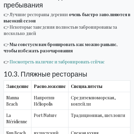
пребывания
👉 Лучшие рестораны деревни
очень быстро заполняются в
высокий сезон
👉 Некоторые заведения полностью забронированы за
несколько дней
👉
Мы советуем вам бронировать как можно раньше,
чтобы избежать разочарования
👉
Посмотреть наличие и забронировать сейчас
10.3. Пляжные рестораны
Заведение
Расположение
Специалитеты
Manna
Напротив
Средиземноморская,
Beach
Héliopolis
коктейли
La
Port Nature
Традиционная, шезлонги
Méridienne
Sun Beach
нудистский
Свежая кухня,