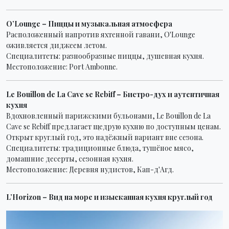
O’Lounge – Пиццы и музыкальная атмосфера
Расположенный напротив яхтенной гавани, O'Lounge
оживляется диджеем летом.
Специалитеты: разнообразные пиццы, душевная кухня.
Местоположение: Port Ambonne.
Le Bouillon de La Cave se Rebiff – Бистро-дух и аутентичная
кухня
Вдохновленный парижскими бульонами, Le Bouillon de La
Cave se Rebiff предлагает щедрую кухню по доступным ценам.
Открыт круглый год, это надёжный вариант вне сезона.
Специалитеты: традиционные блюда, тушёное мясо,
домашние десерты, сезонная кухня.
Местоположение: Деревня нудистов, Кап-д'Агд.
L’Horizon – Вид на море и изысканная кухня круглый год