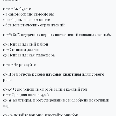
👉 👉 Вы будете:
• в самом сердце атмосферы
• свободны в вашем опыте
• без логистических ограничений
👉 😯 80% неудачных первых впечатлений связаны с жильём
👉 Неправильный район
👉 Слишком далеко
👉 Неправильная атмосфера
👉 👉 Не рискуйте
👉
Посмотреть рекомендуемые квартиры для первого
раза
👉 ✔️ +2300 успешных пребываний каждый год
👉 ⭐ Средняя оценка 4,9/5
👉 🔥 Квартиры, протестированные и одобренные сотнями
пар
👉 👉 Делайте как они, избегайте ошибок