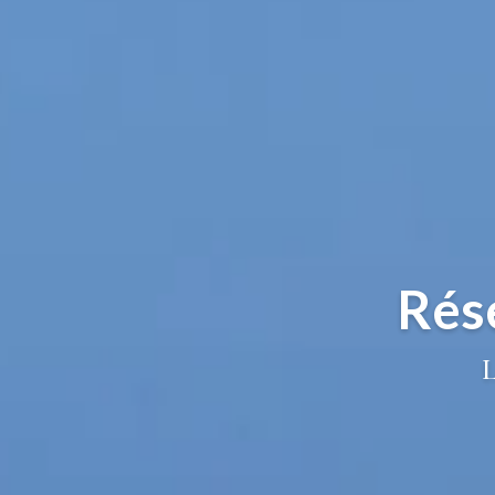
Rés
L