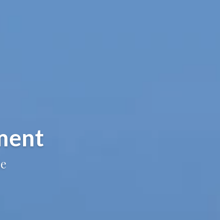
ment
de