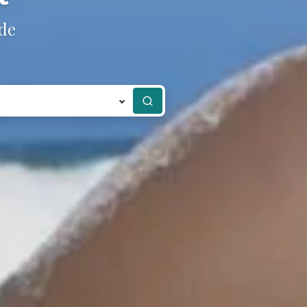
gde
Zoeken