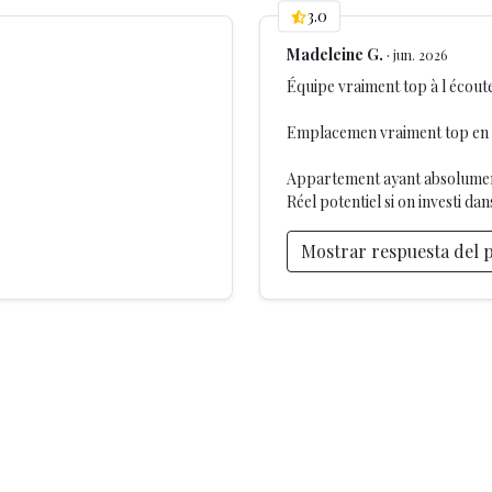
3.0
a a zonas de ocio?
un buen equilibrio entre ambiente y tranquilidad.
Madeleine G.
·
jun. 2026
Équipe vraiment top à l écoute
Emplacemen vraiment top en b
Appartement ayant absolument
Réel potentiel si on investi da
la tasa municipal.
Mostrar respuesta del 