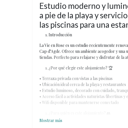
Estudio moderno y lumino
a pie de la playa y servici
las piscinas para una est
Introducción
La Vie en Rose es un estudio recientemente renov
Cap d’Agde. Ofrece un ambiente acogedor y una ub
tiendas. Perfecto para relajarse y disfrutar de la 
¿Por qué elegir este alojamiento? 🏆
• Terraza privada con vistas a las piscinas
• Ubicación ideal cerca de la playa y restaurantes
• Estudio luminoso, decorado con cuidado, tranq
• Acceso fácil a actividades naturistas/libertinas y
• Wifi disponible para mantenerse conectado
¿Para quién es este alojamiento? 👥
Mostrar más
• Parejas naturistas que buscan confort y sociabil