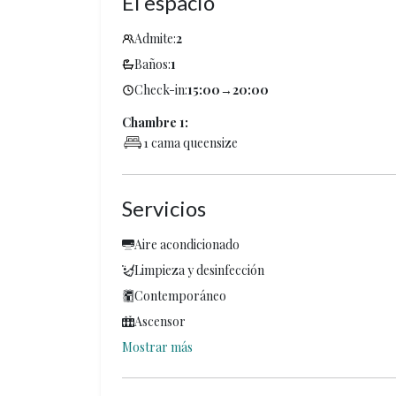
El espacio
Admite:
2
Baños:
1
Check-in:
15:00
→
20:00
Chambre 1:
1 cama queensize
Servicios
Aire acondicionado
Limpieza y desinfección
Contemporáneo
Ascensor
Mostrar más