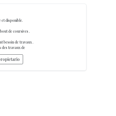
 et disponible.
out de coursives .
 besoin de travaux .
ns des travaux de
propietario