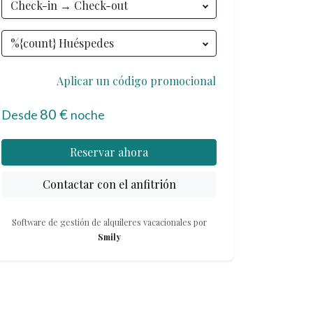
Check-in → Check-out
Teléfono
:
+33 6 95 28 31 66
%{count} Huéspedes
Aplicar un código promocional
80 €
Desde
noche
Reservar ahora
Contactar con el anfitrión
Software de gestión de alquileres vacacionales por
Smily