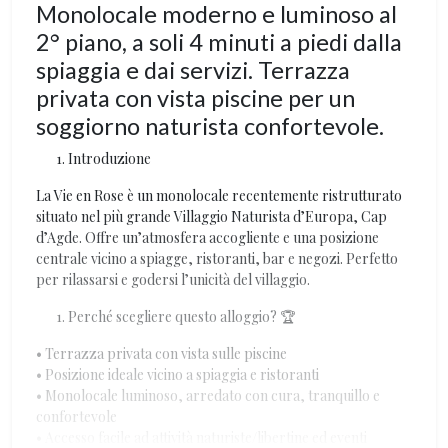
Monolocale moderno e luminoso al
2° piano, a soli 4 minuti a piedi dalla
spiaggia e dai servizi. Terrazza
privata con vista piscine per un
soggiorno naturista confortevole.
Introduzione
La Vie en Rose è un monolocale recentemente ristrutturato
situato nel più grande Villaggio Naturista d’Europa, Cap
d’Agde. Offre un’atmosfera accogliente e una posizione
centrale vicino a spiagge, ristoranti, bar e negozi. Perfetto
per rilassarsi e godersi l’unicità del villaggio.
Perché scegliere questo alloggio? 🏆
• Terrazza privata con vista sulle piscine
• Posizione ideale vicino a spiaggia e ristoranti
• Monolocale luminoso, arredato con cura, tranquillo e
confortevole
• Accesso facile ad attività naturiste/libertine ed eventi