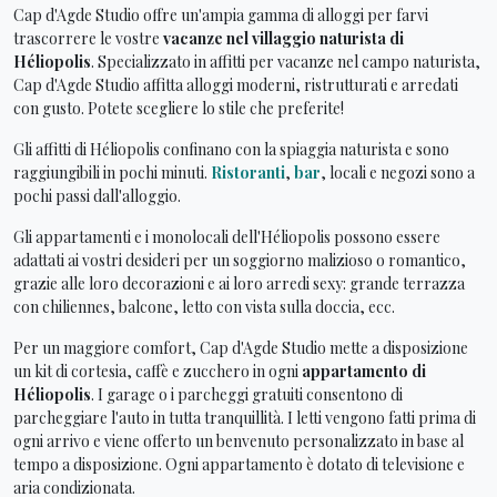
Cap d'Agde Studio offre un'ampia gamma di alloggi per farvi
trascorrere le vostre
vacanze nel villaggio naturista di
Héliopolis
. Specializzato in affitti per vacanze nel campo naturista,
Cap d'Agde Studio affitta alloggi moderni, ristrutturati e arredati
con gusto. Potete scegliere lo stile che preferite!
Gli affitti di Héliopolis confinano con la spiaggia naturista e sono
raggiungibili in pochi minuti.
Ristoranti
,
bar
, locali e negozi sono a
pochi passi dall'alloggio.
Gli appartamenti e i monolocali dell'Héliopolis possono essere
adattati ai vostri desideri per un soggiorno malizioso o romantico,
grazie alle loro decorazioni e ai loro arredi sexy: grande terrazza
con chiliennes, balcone, letto con vista sulla doccia, ecc.
Per un maggiore comfort, Cap d'Agde Studio mette a disposizione
un kit di cortesia, caffè e zucchero in ogni
appartamento di
Héliopolis
. I garage o i parcheggi gratuiti consentono di
parcheggiare l'auto in tutta tranquillità. I letti vengono fatti prima di
ogni arrivo e viene offerto un benvenuto personalizzato in base al
tempo a disposizione. Ogni appartamento è dotato di televisione e
aria condizionata.