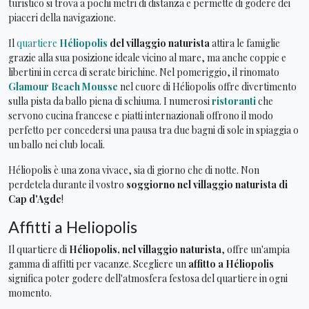
turistico si trova a pochi metri di distanza e permette di godere dei
piaceri della navigazione.
Il
quartiere
Héliopolis
del villaggio naturista
attira le famiglie
grazie alla sua posizione ideale vicino al mare, ma anche coppie e
libertini in cerca di serate birichine. Nel pomeriggio, il rinomato
Glamour Beach Mousse
nel cuore di Héliopolis offre divertimento
sulla pista da ballo piena di schiuma. I numerosi
ristoranti
che
servono cucina francese e piatti internazionali offrono il modo
perfetto per concedersi una pausa tra due bagni di sole in spiaggia o
un ballo nei club locali.
Héliopolis è una zona vivace, sia di giorno che di notte. Non
perdetela durante il vostro
soggiorno nel villaggio naturista di
Cap d'Agde
!
Affitti a Heliopolis
Il quartiere di
Héliopolis, nel villaggio naturista
, offre un'ampia
gamma di affitti per vacanze. Scegliere un
affitto a Héliopolis
significa poter godere dell'atmosfera festosa del quartiere in ogni
momento.