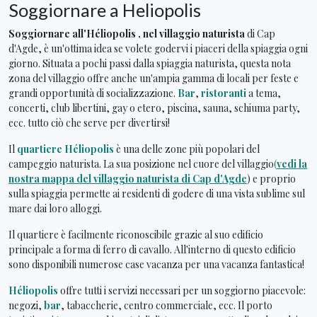
Soggiornare a Heliopolis
Soggiornare all'Héliopolis
, nel villaggio naturista
di Cap
d'Agde, è un'ottima idea se volete godervi i piaceri della spiaggia ogni
giorno. Situata a pochi passi dalla spiaggia naturista, questa nota
zona del villaggio offre anche un'ampia gamma di locali per feste e
grandi opportunità di socializzazione.
Bar
,
ristoranti
a tema,
concerti, club libertini, gay o etero, piscina, sauna, schiuma party,
ecc. tutto ciò che serve per divertirsi!
Il
quartiere Héliopolis
è una delle zone più popolari del
campeggio naturista. La sua posizione nel cuore del villaggio
(
vedi la
nostra mappa del villaggio naturista di Cap d'Agde
) e proprio
sulla spiaggia permette ai residenti di godere di una vista sublime sul
mare dai loro alloggi.
Il quartiere è facilmente riconoscibile grazie al suo edificio
principale a forma di ferro di cavallo. All'interno di questo edificio
sono disponibili numerose case vacanza per una vacanza fantastica!
Héliopolis
offre tutti i servizi necessari per un soggiorno piacevole:
negozi,
bar
, tabaccherie, centro commerciale, ecc. Il porto